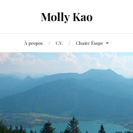
Molly Kao
À propos
C.V.
Chaire Ésope