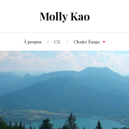
Molly Kao
À propos
C.V.
Chaire Ésope