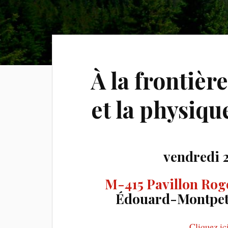
À la frontièr
et la physiqu
vendredi 
M-415 Pavillon Ro
Édouard-Montpetit
Cliquez ic